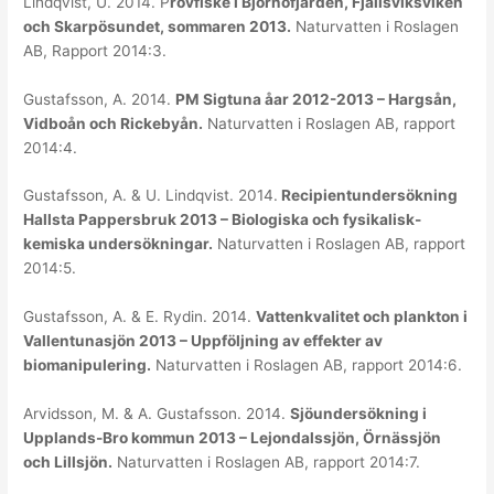
Lindqvist, U. 2014. P
rovfiske i Björnöfjärden, Fjällsviksviken
och Skarpösundet, sommaren 2013.
Naturvatten i Roslagen
AB, Rapport 2014:3.
Gustafsson, A. 2014.
PM Sigtuna åar 2012-2013 – Hargsån,
Vidboån och Rickebyån.
Naturvatten i Roslagen AB, rapport
2014:4.
Gustafsson, A. & U. Lindqvist. 2014.
Recipientundersökning
Hallsta Pappersbruk 2013 – Biologiska och fysikalisk-
kemiska undersökningar.
Naturvatten i Roslagen AB, rapport
2014:5.
Gustafsson, A. & E. Rydin. 2014.
Vattenkvalitet och plankton i
Vallentunasjön 2013 – Uppföljning av effekter av
biomanipulering.
Naturvatten i Roslagen AB, rapport 2014:6.
Arvidsson, M. & A. Gustafsson. 2014.
Sjöundersökning i
Upplands-Bro kommun 2013 – Lejondalssjön, Örnässjön
och Lillsjön.
Naturvatten i Roslagen AB, rapport 2014:7.