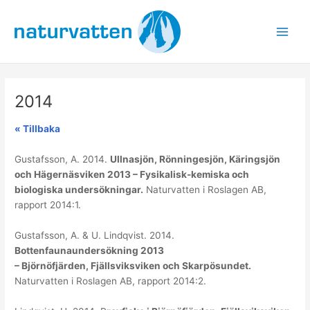
Hoppa
till
innehåll
Main
Men
2014
«
Tillbaka
Gustafsson, A. 2014.
Ullnasjön, Rönningesjön, Käringsjön
och Hägernäsviken 2013 – Fysikalisk-kemiska och
biologiska undersökningar.
Naturvatten i Roslagen AB,
rapport 2014:1.
Gustafsson, A. & U. Lindqvist. 2014.
Bottenfaunaundersökning 2013
– Björnöfjärden, Fjällsviksviken och Skarpösundet.
Naturvatten i Roslagen AB, rapport 2014:2.