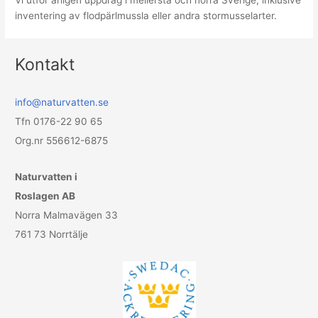
Vi utför årligen uppdrag i mellersta och norra Sverige, inklusive
inventering av flodpärlmussla eller andra stormusselarter.
Kontakt
info@naturvatten.se
Tfn 0176-22 90 65
Org.nr
556612-6875
Naturvatten i
Roslagen AB
Norra Malmavägen 33
761 73 Norrtälje